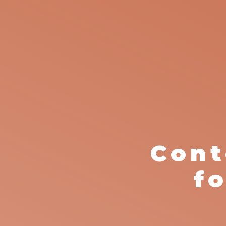
Cont
f