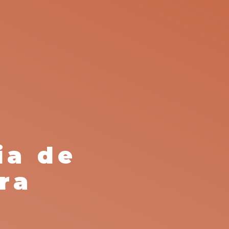
ia de
ra