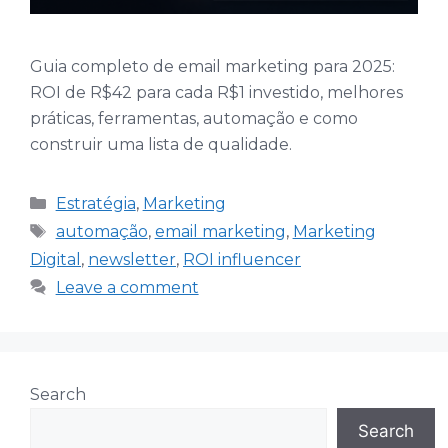
Guia completo de email marketing para 2025:
ROI de R$42 para cada R$1 investido, melhores
práticas, ferramentas, automação e como
construir uma lista de qualidade.
Categories
Estratégia
,
Marketing
Tags
automação
,
email marketing
,
Marketing
Digital
,
newsletter
,
ROI influencer
Leave a comment
Search
Search