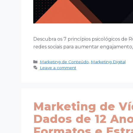
Descubra os 7 princípios psicológicos de 
redes sociais para aumentar engajamento, 
Categories
Marketing de Conteúdo
,
Marketing Digital
Leave a comment
Marketing de Ví
Dados de 12 Ano
Formatos e Estr