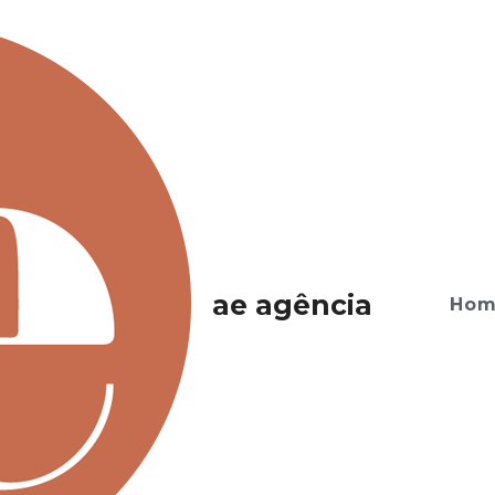
ae agência
Ho