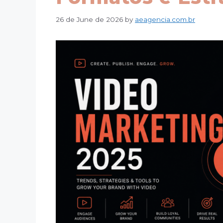
26 de June de 2026
by
aeagencia.com.br