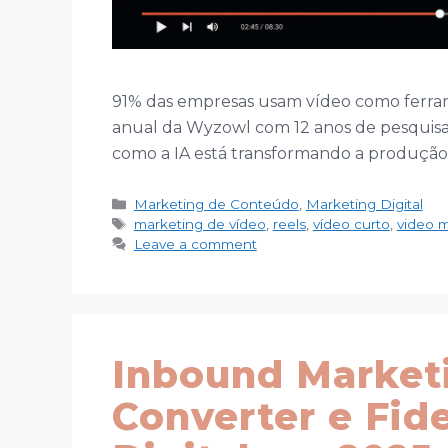
91% das empresas usam vídeo como ferra
anual da Wyzowl com 12 anos de pesquisa
como a IA está transformando a produção
Categories
Marketing de Conteúdo
,
Marketing Digital
Tags
marketing de vídeo
,
reels
,
vídeo curto
,
video 
Leave a comment
Inbound Marketi
Converter e Fide