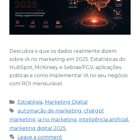
Descubra o que os dados realmente dizem
sobre IA no marketing em 2025. Estatísticas do
HubSpot, McKinsey e Sebrae/FGV, aplicações
práticas e como implementar IA no seu negócio
com ROI mensurável.
Categories
Estratégia
,
Marketing Digital
Tags
automação de marketing
,
chatgpt
marketing
,
ia no marketing
,
inteligência artificial
,
marketing digital 2025
Leave a comment