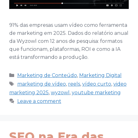
91% das empresas usam vídeo como ferramenta
de marketing em 2025. Dados do relatório anual
da Wyzowl com 12 anos de pesquisa: formatos
que funcionam, plataformas, ROI e como a IA
está transformando a produção.
Categories
Marketing de Conteúdo
,
Marketing Digital
Tags
marketing de vídeo
,
reels
,
vídeo curto
,
video
marketing 2025
,
wyzowl
,
youtube marketing
Leave a comment
SEO na Era das