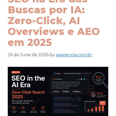
Buscas por IA:
Zero-Click, AI
Overviews e AEO
em 2025
26 de June de 2026
by
aeagencia.com.br