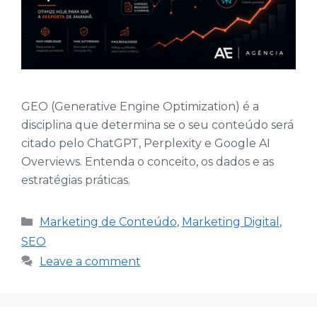
GEO (Generative Engine Optimization) é a
disciplina que determina se o seu conteúdo será
citado pelo ChatGPT, Perplexity e Google AI
Overviews. Entenda o conceito, os dados e as
estratégias práticas.
Categories
Marketing de Conteúdo
,
Marketing Digital
,
SEO
Leave a comment