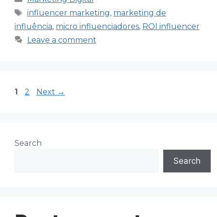
Tags
influencer marketing
,
marketing de
influência
,
micro influenciadores
,
ROI influencer
Leave a comment
Page
Page
1
2
Next
→
Search
Search