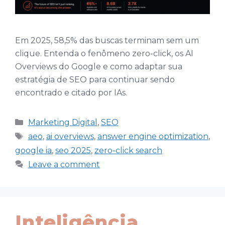
Em 2025, 58,5% das buscas terminam sem um
clique. Entenda o fenômeno zero-click, os AI
Overviews do Google e como adaptar sua
estratégia de SEO para continuar sendo
encontrado e citado por IAs.
Categories
Marketing Digital
,
SEO
Tags
aeo
,
ai overviews
,
answer engine optimization
,
google ia
,
seo 2025
,
zero-click search
Leave a comment
Inteligência