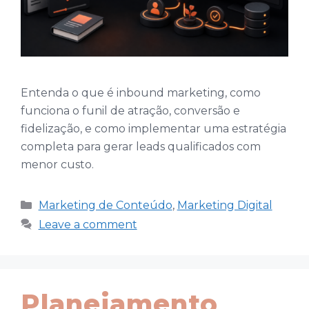
Entenda o que é inbound marketing, como
funciona o funil de atração, conversão e
fidelização, e como implementar uma estratégia
completa para gerar leads qualificados com
menor custo.
Categories
Marketing de Conteúdo
,
Marketing Digital
Leave a comment
Planejamento