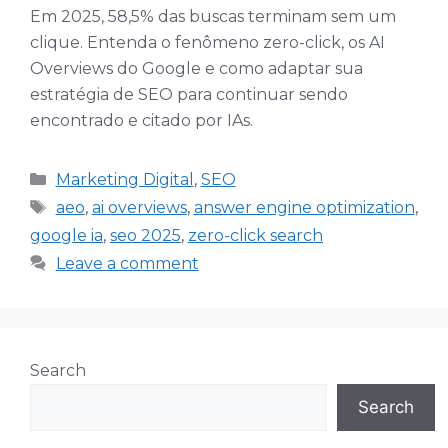
Em 2025, 58,5% das buscas terminam sem um
clique. Entenda o fenômeno zero-click, os AI
Overviews do Google e como adaptar sua
estratégia de SEO para continuar sendo
encontrado e citado por IAs.
Categories
Marketing Digital
,
SEO
Tags
aeo
,
ai overviews
,
answer engine optimization
,
google ia
,
seo 2025
,
zero-click search
Leave a comment
Search
Search