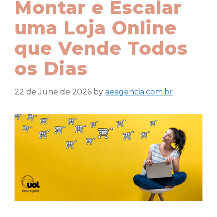
Montar e Escalar
uma Loja Online
que Vende Todos
os Dias
22 de June de 2026
by
aeagencia.com.br