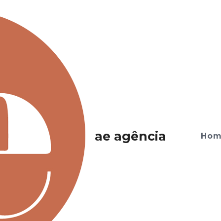
ae agência
Ho